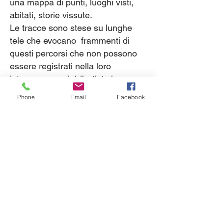
una mappa di punti, luoghi visti,
abitati, storie vissute.
Le tracce sono stese su lunghe
tele che evocano frammenti di
questi percorsi che non possono
essere registrati nella loro
interezza, perché l’artista ha a
propria disposizione strumenti
Phone
Email
Facebook
limitati di registrazione.
Ogni quadro scenico rappresenta
un segmento di un percorso, solo
un fotogramma di una pellicola
molto più articolata che verrà
sviluppata in sinergia tra gli attori
di questa azione scenica.
Concept, ideazione e voce
Annalisa
Filippi