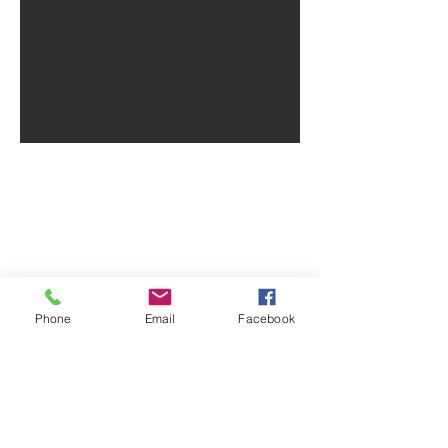
Phone
Email
Facebook
Un solo di e con
Natascia Belsito
con la collaborazione artistica di
Andrea
Deanesi
soundscape composition
Andrea Deanesi
maschera, costume e scenografia
Lucia
Santorsola
Produzione Compagnia Controra
Durata:
30 minuti