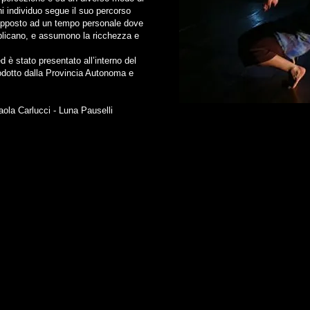
i individuo segue il suo percorso
trapposto ad un tempo personale dove
tiplicano, e assumono la ricchezza e
 è stato presentato all’interno del
odotto dalla Provincia Autonoma e
aola Carlucci - Luna Pauselli
 C.F. 94034200223 e P.I. 02306630225