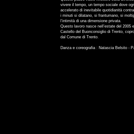
vivere il tempo, un tempo sociale dove ogn
accelerato di inevitabile quotidianità con
i minuti si dilatano, si frantumano, si mol
l’intimità di una dimensione privata.
Questo lavoro nasce nell’estate del 2005 ed
Castello del Buonconsiglio di Trento, copr
dal Comune di Trento.
Danza e coreografia : Natascia Belsito - P
​© 2013 Compagnia Controra. All rights reserved
​Associazione di Promozione Sociale CONTRORA