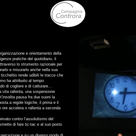
 organizzazione e orientamento della
igenze pratiche del quotidiano, il
ttraverso lo strumento razionale per
urarlo e misurarlo anche nella sua
ticchettio rende udibili le tracce che
omo ha attribuito al tempo.
do di cogliere e di catturare…
 vita rallenta, una sospensione
st’insolita pausa fra due suoni la
ta a regole logiche, il prima e il
 ore accelera o rallenta a seconda
rivato contro l’assolutismo del
smette di fare tic-tac e al suo posto
a percezione e su un diverso modo di