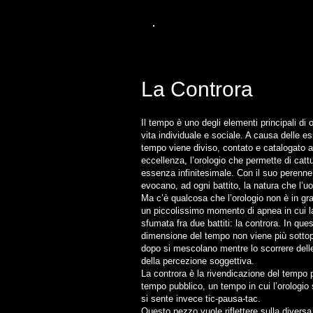
La Controra
Il tempo è uno degli elementi principali di
vita individuale e sociale. A causa delle es
tempo viene diviso, contato e catalogato a
eccellenza, l’orologio che permette di catt
essenza infinitesimale. Con il suo perenne 
evocano, ad ogni battito, la natura che l’u
Ma c’è qualcosa che l’orologio non è in gra
un piccolissimo momento di apnea in cui la
sfumata fra due battiti: la controra. In que
dimensione del tempo non viene più sottopos
dopo si mescolano mentre lo scorrere delle
della percezione soggettiva.
La controra è la rivendicazione del tempo p
tempo pubblico, un tempo in cui l’orologio 
si sente invece tic-pausa-tac.
Questo pezzo vuole riflettere sulla divers