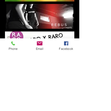
R E B U S
Phone
Email
Facebook
​© 2013 Compagnia Controra. All rights reserved
​Associazione di Promozione Sociale CONTRORA C.F.
94034200223
e P.I.
02306630225